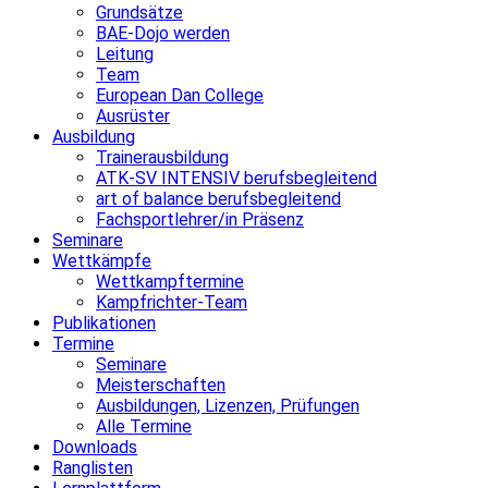
Grundsätze
BAE-Dojo werden
Leitung
Team
European Dan College
Ausrüster
Ausbildung
Trainerausbildung
ATK-SV INTENSIV berufsbegleitend
art of balance berufsbegleitend
Fachsportlehrer/in Präsenz
Seminare
Wettkämpfe
Wettkampftermine
Kampfrichter-Team
Publikationen
Termine
Seminare
Meisterschaften
Ausbildungen, Lizenzen, Prüfungen
Alle Termine
Downloads
Ranglisten