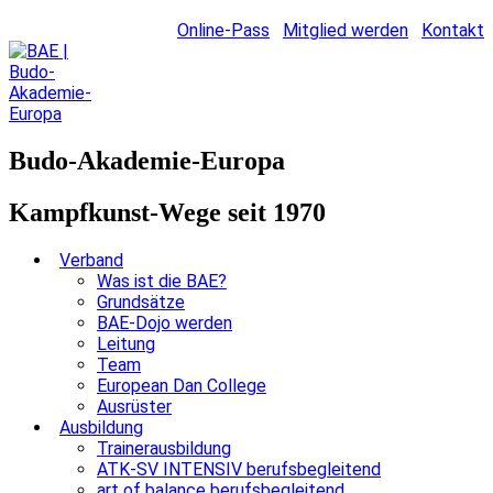
Online-Pass
Mitglied werden
Kontakt
Budo-Akademie-Europa
Kampfkunst-Wege seit 1970
Verband
Was ist die BAE?
Grundsätze
BAE-Dojo werden
Leitung
Team
European Dan College
Ausrüster
Ausbildung
Trainerausbildung
ATK-SV INTENSIV berufsbegleitend
art of balance berufsbegleitend