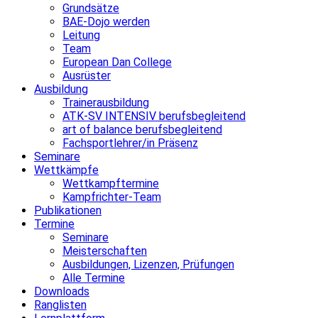
Grundsätze
BAE-Dojo werden
Leitung
Team
European Dan College
Ausrüster
Ausbildung
Trainerausbildung
ATK-SV INTENSIV berufsbegleitend
art of balance berufsbegleitend
Fachsportlehrer/in Präsenz
Seminare
Wettkämpfe
Wettkampftermine
Kampfrichter-Team
Publikationen
Termine
Seminare
Meisterschaften
Ausbildungen, Lizenzen, Prüfungen
Alle Termine
Downloads
Ranglisten