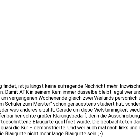
 findet, ist ja längst keine aufregende Nachricht mehr. Inzwisch
en. Damit ATK in seinem Kern immer dasselbe bleibt, egal wer und
 am vergangenen Wochenende gleich zwei Weilands persönlich u
Vom Schüler zum Meister“ schon genauestens studiert hat, sonder
eder was anderes erzählt. Gerade um diese Vielstimmigkeit wied
nbar herrschte großer Klärungsbedarf, denn die Ausschreibung 
ortgeschrittene Blaugurte geöffnet wurde. Die beobachteten da
 quasi die Kür – demonstrierte. Und wer auch mal nach links und 
e Blaugurte nicht mehr lange Blaugurte sein. ;-)