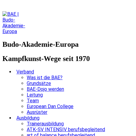
Budo-Akademie-Europa
Kampfkunst-Wege seit 1970
Verband
Was ist die BAE?
Grundsätze
BAE-Dojo werden
Leitung
Team
European Dan College
Ausrüster
Ausbildung
Trainerausbildung
ATK-SV INTENSIV berufsbegleitend
art of balance berufsbegleitend