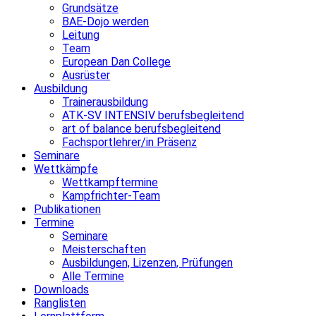
Grundsätze
BAE-Dojo werden
Leitung
Team
European Dan College
Ausrüster
Ausbildung
Trainerausbildung
ATK-SV INTENSIV berufsbegleitend
art of balance berufsbegleitend
Fachsportlehrer/in Präsenz
Seminare
Wettkämpfe
Wettkampftermine
Kampfrichter-Team
Publikationen
Termine
Seminare
Meisterschaften
Ausbildungen, Lizenzen, Prüfungen
Alle Termine
Downloads
Ranglisten