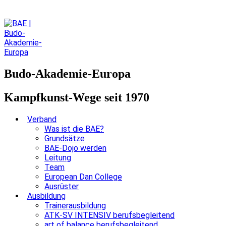
Budo-Akademie-Europa
Kampfkunst-Wege seit 1970
Verband
Was ist die BAE?
Grundsätze
BAE-Dojo werden
Leitung
Team
European Dan College
Ausrüster
Ausbildung
Trainerausbildung
ATK-SV INTENSIV berufsbegleitend
art of balance berufsbegleitend