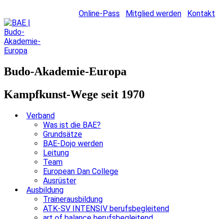
Online-Pass
Mitglied werden
Kontakt
Budo-Akademie-Europa
Kampfkunst-Wege seit 1970
Verband
Was ist die BAE?
Grundsätze
BAE-Dojo werden
Leitung
Team
European Dan College
Ausrüster
Ausbildung
Trainerausbildung
ATK-SV INTENSIV berufsbegleitend
art of balance berufsbegleitend