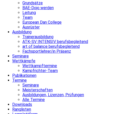
Grundsätze
BAE-Dojo werden
Leitung
Team
European Dan College
Ausrüster
Ausbildung
Trainerausbildung
ATK-SV INTENSIV berufsbegleitend
art of balance berufsbegleitend
Fachsportlehrer/in Präsenz
Seminare
Wettkämpfe
Wettkampftermine
Kampfrichter-Team
Publikationen
Termine
Seminare
Meisterschaften
Ausbildungen, Lizenzen, Prüfungen
Alle Termine
Downloads
Ranglisten