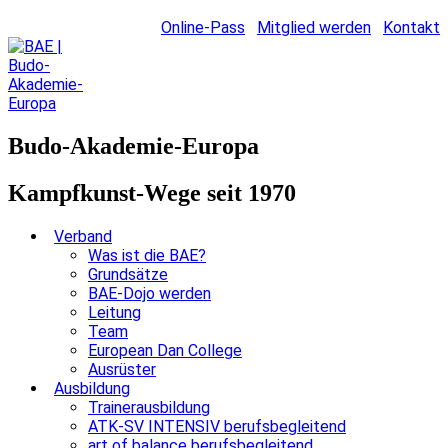
Online-Pass
Mitglied werden
Kontakt
Budo-Akademie-Europa
Kampfkunst-Wege seit 1970
Verband
Was ist die BAE?
Grundsätze
BAE-Dojo werden
Leitung
Team
European Dan College
Ausrüster
Ausbildung
Trainerausbildung
ATK-SV INTENSIV berufsbegleitend
art of balance berufsbegleitend