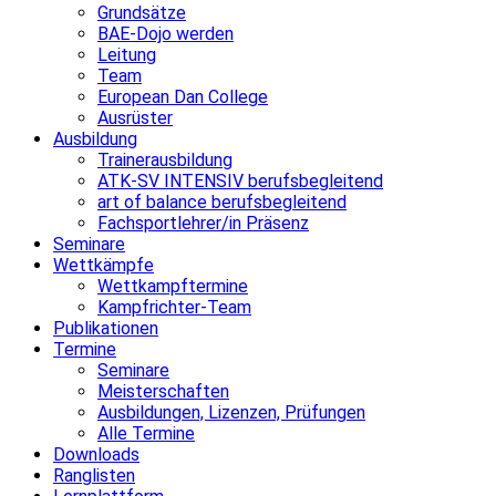
Grundsätze
BAE-Dojo werden
Leitung
Team
European Dan College
Ausrüster
Ausbildung
Trainerausbildung
ATK-SV INTENSIV berufsbegleitend
art of balance berufsbegleitend
Fachsportlehrer/in Präsenz
Seminare
Wettkämpfe
Wettkampftermine
Kampfrichter-Team
Publikationen
Termine
Seminare
Meisterschaften
Ausbildungen, Lizenzen, Prüfungen
Alle Termine
Downloads
Ranglisten