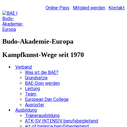
Online-Pass
Mitglied werden
Kontakt
Budo-Akademie-Europa
Kampfkunst-Wege seit 1970
Verband
Was ist die BAE?
Grundsätze
BAE-Dojo werden
Leitung
Team
European Dan College
Ausrüster
Ausbildung
Trainerausbildung
ATK-SV INTENSIV berufsbegleitend
art of balance berufsbegleitend