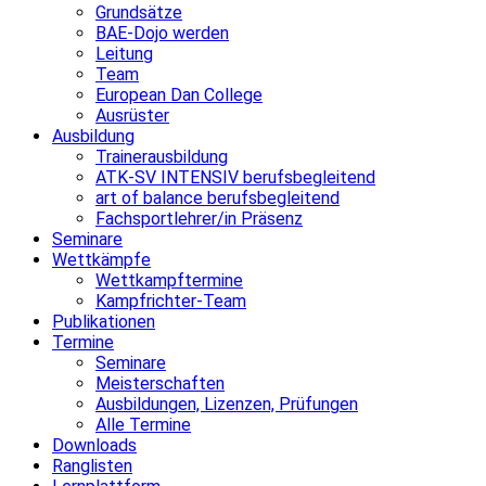
Grundsätze
BAE-Dojo werden
Leitung
Team
European Dan College
Ausrüster
Ausbildung
Trainerausbildung
ATK-SV INTENSIV berufsbegleitend
art of balance berufsbegleitend
Fachsportlehrer/in Präsenz
Seminare
Wettkämpfe
Wettkampftermine
Kampfrichter-Team
Publikationen
Termine
Seminare
Meisterschaften
Ausbildungen, Lizenzen, Prüfungen
Alle Termine
Downloads
Ranglisten