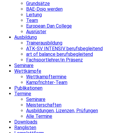
Grundsätze
BAE-Dojo werden
Leitung
Team
European Dan College
Ausrüster
Ausbildung
Trainerausbildung
ATK-SV INTENSIV berufsbegleitend
art of balance berufsbegleitend
Fachsportlehrer/in Präsenz
Seminare
Wettkämpfe
Wettkampftermine
Kampfrichter-Team
Publikationen
Termine
Seminare
Meisterschaften
Ausbildungen, Lizenzen, Prüfungen
Alle Termine
Downloads
Ranglisten