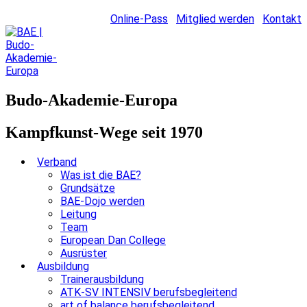
Online-Pass
Mitglied werden
Kontakt
Budo-Akademie-Europa
Kampfkunst-Wege seit 1970
Verband
Was ist die BAE?
Grundsätze
BAE-Dojo werden
Leitung
Team
European Dan College
Ausrüster
Ausbildung
Trainerausbildung
ATK-SV INTENSIV berufsbegleitend
art of balance berufsbegleitend