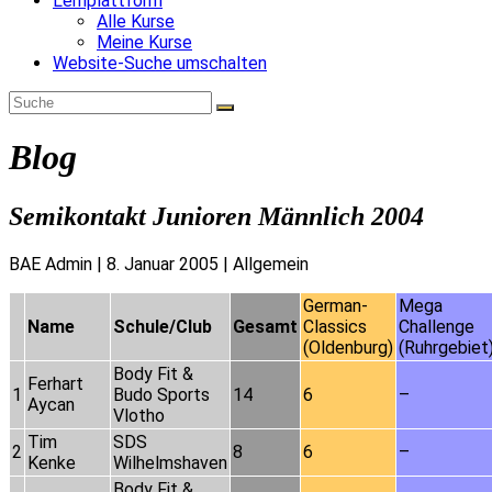
Lernplattform
Alle Kurse
Meine Kurse
Website-Suche umschalten
Blog
Semikontakt Junioren Männlich 2004
BAE Admin
|
8. Januar 2005
|
Allgemein
German-
Mega
Name
Schule/Club
Gesamt
Classics
Challenge
(Oldenburg)
(Ruhrgebiet
Body Fit &
Ferhart
1
Budo Sports
14
6
–
Aycan
Vlotho
Tim
SDS
2
8
6
–
Kenke
Wilhelmshaven
Body Fit &