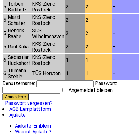
Torben
KKS-Zienc
5
2
2
–
Barkholz
Rostock
Matti
KKS-Zienc
5
2
2
–
Schäfer
Rostock
Hendrik
SDS
5
2
2
–
Raabe
Wilhelmshaven
KKS-Zienc
5
Raul Kalia
2
2
–
Rostock
Sebastian
KKS-Zienc
6
1
1
–
Huckshorf
Rostock
Tillmann
6
TÜS Horsten
1
1
–
Stehle
Benutzername:
Passwort:
Angemeldet bleiben
Passwort vergessen?
AGB Lernplattform
Ajukate
Ajukate-Emblem
Was ist Ajukate?