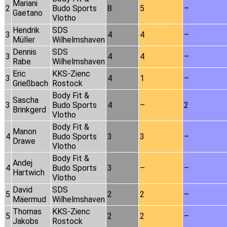
Mariani
2
Budo Sports
8
5
–
Gaetano
Vlotho
Hendrik
SDS
3
4
4
–
Müller
Wilhelmshaven
Dennis
SDS
3
4
4
–
Rabe
Wilhelmshaven
Eric
KKS-Zienc
3
4
1
–
Grießbach
Rostock
Body Fit &
Sascha
3
Budo Sports
4
–
2
Brinkgerd
Vlotho
Body Fit &
Manon
4
Budo Sports
3
3
–
Drawe
Vlotho
Body Fit &
Andej
4
Budo Sports
3
–
–
Hartwich
Vlotho
David
SDS
5
2
2
–
Mäermud
Wilhelmshaven
Thomas
KKS-Zienc
5
2
2
–
Jakobs
Rostock