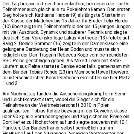
Der Tag begann mit den Formenläufern, bei denen die Tai-Do
Teilnehmer auch gleich alle zu Pokalehren kamen. Den ersten
Sieg holte sich Katharina Herder (9) als jüngste Starterin in
der Klasse der Mädchen bis 15 Jahre. Ihr Bruder Felix Herder
(10) überzeugte im Teilnehmerfeld der bis 15 jährigen Jungen
mit viel Ausdruck, Dynamik und sauberer Technik und siegte
deutlich. Sein Vereinskollege Lukas Vortriede (13) folgte auf
Rang 2. Denise Sommer (16) zeigte in der Damenklasse eine
gelungene Darbietung der Heian Godan und musste sich
lediglich der Dan-Trägerin Rebecca Köpp vom befreundeten
BSC Peine geschlagen geben. Als Mixed Team mit Kata-
Läufern aus Peine startete Denise ebenfalls, gemeinsam mit
dem Bünder Tobias Rohde (23) im Mannschaftswettbewerb.
In unterschiedlichen Konstellationen erreichten sie hier Platz
1 und 2.
Am Nachmittag fanden die Ausscheidungskämpfe im Semi-
und Leichtkontakt statt, wobei die Sieger sich für die
Teilnahme an der Weltmeisterschaft 2010 in Polen
qualifizierten. Tobias Rohde bezwang in der Gewichtsklasse
über 90 kg alle Vorrundengegner und zog sicher ins Finale ein.
Dort lief er zu Höchstform auf und siegte souverän mit 10:1
Punkten. Der Bundestrainer selbst schließlich traf im
Finalkampf auf den 59 jährigen 7-maligen Weltmeister der