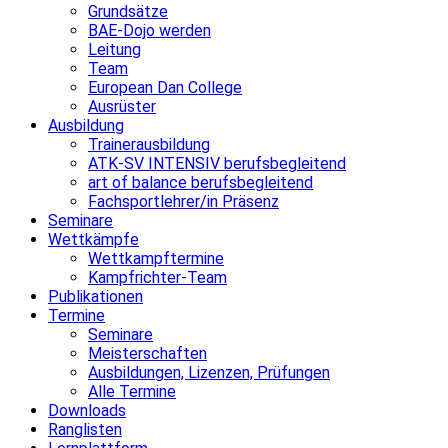
Grundsätze
BAE-Dojo werden
Leitung
Team
European Dan College
Ausrüster
Ausbildung
Trainerausbildung
ATK-SV INTENSIV berufsbegleitend
art of balance berufsbegleitend
Fachsportlehrer/in Präsenz
Seminare
Wettkämpfe
Wettkampftermine
Kampfrichter-Team
Publikationen
Termine
Seminare
Meisterschaften
Ausbildungen, Lizenzen, Prüfungen
Alle Termine
Downloads
Ranglisten