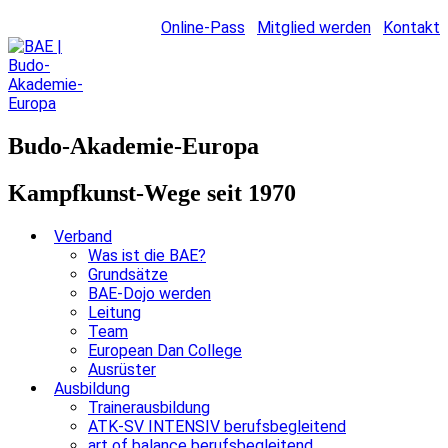
Online-Pass
Mitglied werden
Kontakt
Budo-Akademie-Europa
Kampfkunst-Wege seit 1970
Verband
Was ist die BAE?
Grundsätze
BAE-Dojo werden
Leitung
Team
European Dan College
Ausrüster
Ausbildung
Trainerausbildung
ATK-SV INTENSIV berufsbegleitend
art of balance berufsbegleitend