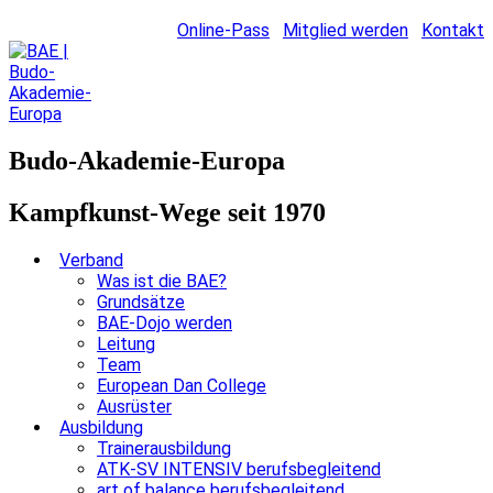
Online-Pass
Mitglied werden
Kontakt
Budo-Akademie-Europa
Kampfkunst-Wege seit 1970
Verband
Was ist die BAE?
Grundsätze
BAE-Dojo werden
Leitung
Team
European Dan College
Ausrüster
Ausbildung
Trainerausbildung
ATK-SV INTENSIV berufsbegleitend
art of balance berufsbegleitend