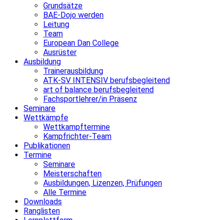
Grundsätze
BAE-Dojo werden
Leitung
Team
European Dan College
Ausrüster
Ausbildung
Trainerausbildung
ATK-SV INTENSIV berufsbegleitend
art of balance berufsbegleitend
Fachsportlehrer/in Präsenz
Seminare
Wettkämpfe
Wettkampftermine
Kampfrichter-Team
Publikationen
Termine
Seminare
Meisterschaften
Ausbildungen, Lizenzen, Prüfungen
Alle Termine
Downloads
Ranglisten