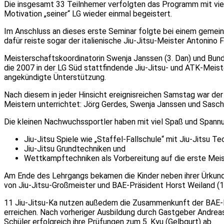
Die insgesamt 33 Teilnhemer verfolgten das Programm mit viel 
Motivation „seiner“ LG wieder einmal begeistert.
Im Anschluss an dieses erste Seminar folgte bei einem gemei
dafür reiste sogar der italienische Jiu-Jitsu-Meister Antonino 
Meisterschaftskoordinatorin Swenja Janssen (3. Dan) und Bun
die 2007 in der LG Süd stattfindende Jiu-Jitsu- und ATK-Meist
angekündigte Ünterstützung.
Nach diesem in jeder Hinsicht ereignisreichen Samstag war der
Meistern unterrichtet: Jörg Gerdes, Swenja Janssen und Sascha
Die kleinen Nachwuchssportler haben mit viel Spaß und Spannun
Jiu-Jitsu Spiele wie „Staffel-Fallschule“ mit Jiu-Jitsu T
Jiu-Jitsu Grundtechniken und
Wettkampftechniken als Vorbereitung auf die erste Meis
Am Ende des Lehrgangs bekamen die Kinder neben ihrer Ürku
von Jiu-Jitsu-Großmeister und BAE-Präsident Horst Weiland (1
11 Jiu-Jitsu-Ka nutzen außedem die Zusammenkunft der BAE-Mei
erreichen. Nach vorheriger Ausbildung durch Gastgeber Andreas
Schüler erfolgreich ihre Prüfungen zum 5. Kyu (Gelbgurt) ab.