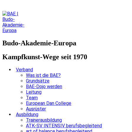
Budo-Akademie-Europa
Kampfkunst-Wege seit 1970
Verband
Was ist die BAE?
Grundsätze
BAE-Dojo werden
Leitung
Team
European Dan College
Ausrüster
Ausbildung
Trainerausbildung
ATK-SV INTENSIV berufsbegleitend
art of balance berufsbegleitend