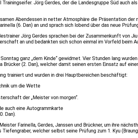
Trainingseifer. Jörg Gerdes, der die Landesgruppe Süd auch als
nsamen Abendessen in netter Atmosphäre die Präsentation der 
Farinella (6. Dan) an und sprach sich lobend über das neue Prüfu
destrainer Jörg Gerdes sprachen bei der Zusammenkunft von Jiu
erschaft an und bedankten sich schon einmal im Vorfeld beim Au
 Sonntag ganz „dem Kinde“ gewidmet. Vier Stunden lang wurden d
 Brücker (2. Dan), welcher damit seinen ersten Einsatz auf ein
g trainiert und wurden in drei Hauptbereichen beschäftigt:
echnik um die Wette
terschaft der „Meister von morgen“.
nde auch eine Autogrammkarte
0. Dan).
ster Farinella, Gerdes, Janssen und Brückner, um ihre nächsthö
 Tiefengraber, welcher selbst seine Prüfung zum 1. Kyu (Braungr