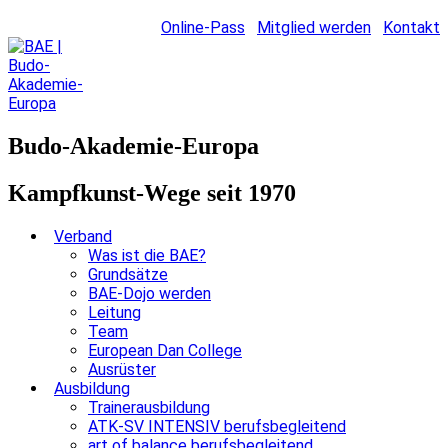
Online-Pass
Mitglied werden
Kontakt
Budo-Akademie-Europa
Kampfkunst-Wege seit 1970
Verband
Was ist die BAE?
Grundsätze
BAE-Dojo werden
Leitung
Team
European Dan College
Ausrüster
Ausbildung
Trainerausbildung
ATK-SV INTENSIV berufsbegleitend
art of balance berufsbegleitend