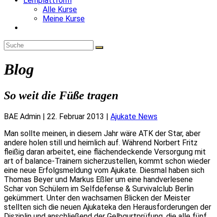
Lernplattform
Alle Kurse
Meine Kurse
Website-
Suche
umschalten
Blog
So weit die Füße tragen
BAE Admin
|
22. Februar 2013
|
Ajukate News
Man sollte meinen, in diesem Jahr wäre ATK der Star, aber
andere holen still und heimlich auf. Während Norbert Fritz
fleißig daran arbeitet, eine flächendeckende Versorgung mit
art of balance-Trainern sicherzustellen, kommt schon wieder
eine neue Erfolgsmeldung vom Ajukate. Diesmal haben sich
Thomas Beyer und Markus Eßler um eine handverlesene
Schar von Schülern im Selfdefense & Survivalclub Berlin
gekümmert. Unter den wachsamen Blicken der Meister
stellten sich die neuen Ajukateka den Herausforderungen der
Disziplin und anschließend der Gelbgurtprüfung, die alle fünf