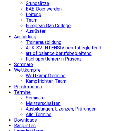
Grundsätze
BAE-Dojo werden
Leitung
Team
European Dan College
Ausrüster
Ausbildung
Trainerausbildung
ATK-SV INTENSIV berufsbegleitend
art of balance berufsbegleitend
Fachsportlehrer/in Präsenz
Seminare
Wettkämpfe
Wettkampftermine
Kampfrichter-Team
Publikationen
Termine
Seminare
Meisterschaften
Ausbildungen, Lizenzen, Prüfungen
Alle Termine
Downloads
Ranglisten