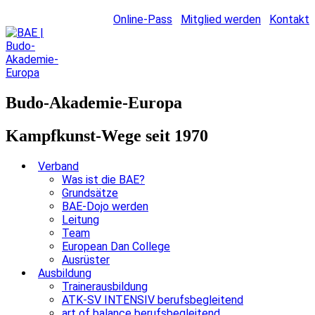
Online-Pass
Mitglied werden
Kontakt
Budo-Akademie-Europa
Kampfkunst-Wege seit 1970
Verband
Was ist die BAE?
Grundsätze
BAE-Dojo werden
Leitung
Team
European Dan College
Ausrüster
Ausbildung
Trainerausbildung
ATK-SV INTENSIV berufsbegleitend
art of balance berufsbegleitend