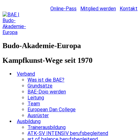
Online-Pass
Mitglied werden
Kontakt
Budo-Akademie-Europa
Kampfkunst-Wege seit 1970
Verband
Was ist die BAE?
Grundsätze
BAE-Dojo werden
Leitung
Team
European Dan College
Ausrüster
Ausbildung
Trainerausbildung
ATK-SV INTENSIV berufsbegleitend
art of balance berufsbegleitend