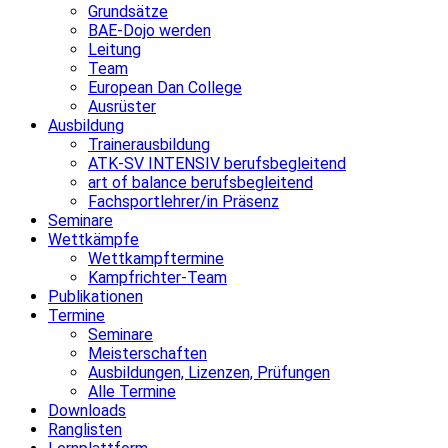
Grundsätze
BAE-Dojo werden
Leitung
Team
European Dan College
Ausrüster
Ausbildung
Trainerausbildung
ATK-SV INTENSIV berufsbegleitend
art of balance berufsbegleitend
Fachsportlehrer/in Präsenz
Seminare
Wettkämpfe
Wettkampftermine
Kampfrichter-Team
Publikationen
Termine
Seminare
Meisterschaften
Ausbildungen, Lizenzen, Prüfungen
Alle Termine
Downloads
Ranglisten