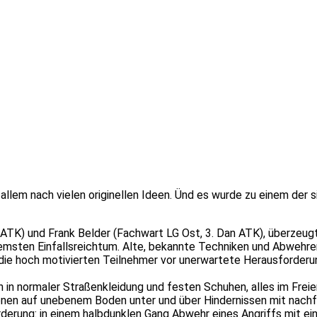
lem nach vielen originellen Ideen. Ünd es wurde zu einem der s
n ATK) und Frank Belder (Fachwart LG Ost, 3. Dan ATK), überzeu
remsten Einfallsreichtum. Alte, bekannte Techniken und Abwehr
 die hoch motivierten Teilnehmer vor unerwartete Herausforderu
in normaler Straßenkleidung und festen Schuhen, alles im Freie
ionen auf unebenem Boden unter und über Hindernissen mit nach
orderung: in einem halbdunklen Gang Abwehr eines Angriffs mit e