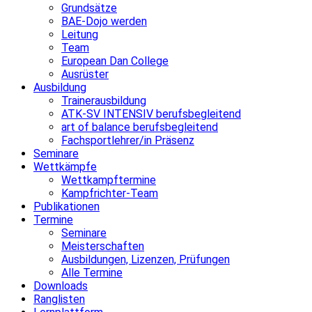
Grundsätze
BAE-Dojo werden
Leitung
Team
European Dan College
Ausrüster
Ausbildung
Trainerausbildung
ATK-SV INTENSIV berufsbegleitend
art of balance berufsbegleitend
Fachsportlehrer/in Präsenz
Seminare
Wettkämpfe
Wettkampftermine
Kampfrichter-Team
Publikationen
Termine
Seminare
Meisterschaften
Ausbildungen, Lizenzen, Prüfungen
Alle Termine
Downloads
Ranglisten