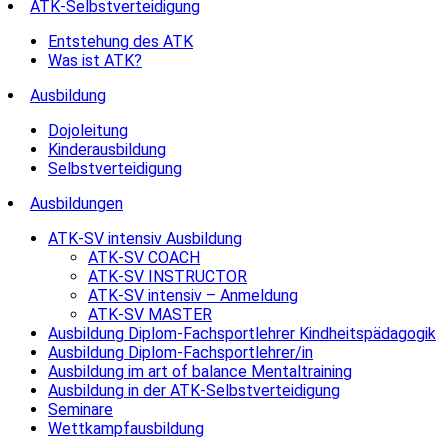
ATK-Selbstverteidigung
Entstehung des ATK
Was ist ATK?
Ausbildung
Dojoleitung
Kinderausbildung
Selbstverteidigung
Ausbildungen
ATK-SV intensiv Ausbildung
ATK-SV COACH
ATK-SV INSTRUCTOR
ATK-SV intensiv – Anmeldung
ATK-SV MASTER
Ausbildung Diplom-Fachsportlehrer Kindheitspädagogik
Ausbildung Diplom-Fachsportlehrer/in
Ausbildung im art of balance Mentaltraining
Ausbildung in der ATK-Selbstverteidigung
Seminare
Wettkampfausbildung