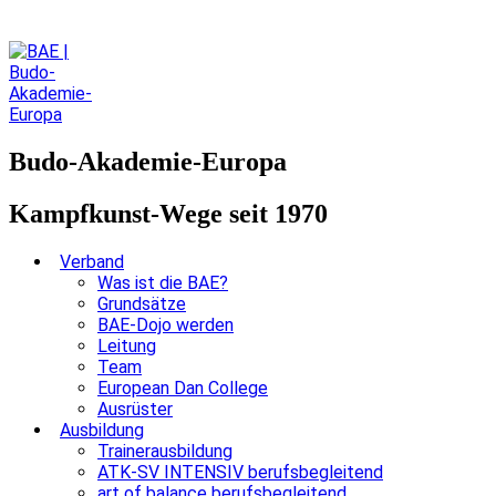
Budo-Akademie-Europa
Kampfkunst-Wege seit 1970
Verband
Was ist die BAE?
Grundsätze
BAE-Dojo werden
Leitung
Team
European Dan College
Ausrüster
Ausbildung
Trainerausbildung
ATK-SV INTENSIV berufsbegleitend
art of balance berufsbegleitend