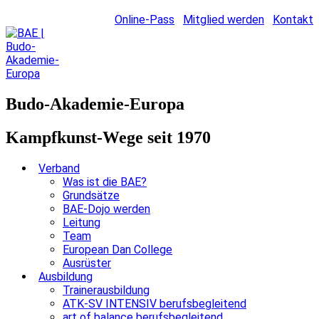
Online-Pass
Mitglied werden
Kontakt
Budo-Akademie-Europa
Kampfkunst-Wege seit 1970
Verband
Was ist die BAE?
Grundsätze
BAE-Dojo werden
Leitung
Team
European Dan College
Ausrüster
Ausbildung
Trainerausbildung
ATK-SV INTENSIV berufsbegleitend
art of balance berufsbegleitend