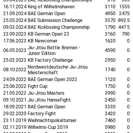
16.11.2024
King of Wilhelmshaven
3110
1555
21.09.2024
BAE German Open
4950
2475
25.05.2024
BAE Submission Challenge
3570
892.5
09.03.2024
BAE Kickboxing Championship
1790
447.5
23.09.2023
KB German Open 23
3160
790
17.06.2023
KB Newcomer
1620
0
Jiu-Jitsu Battle Bremen -
06.05.2023
4590
0
Junior Edition
25.02.2023
KB Factory Challenge
2950
0
Nordwestdeutsche Jiu-Jitsu
08.10.2022
1740
0
Meisterschaft
24.09.2022
BAE German Open 2022
1120
0
25.06.2022
Fight Cup
1750
0
21.05.2022
Jiu-Jitsu Masters
3990
0
09.10.2021
Jiu-Jitsu HanseFight
2450
0
18.09.2021
BAE German Open
3330
0
29.02.2020
Factory Fight
3420
0
23.11.2019
Weihnachtspokalturnier
7460
0
02.11.2019
Wilhelms-Cup 2019
5980
0