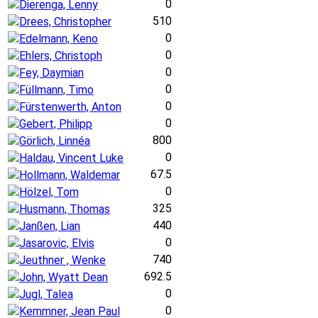
0
Dierenga, Lenny
510
Drees, Christopher
0
Edelmann, Keno
0
Ehlers, Christoph
0
Fey, Daymian
0
Füllmann, Timo
0
Fürstenwerth, Anton
0
Gebert, Philipp
800
Görlich, Linnéa
0
Haldau, Vincent Luke
67.5
Hollmann, Waldemar
0
Hölzel, Tom
325
Husmann, Thomas
440
Janßen, Lian
0
Jasarovic, Elvis
740
Jeuthner , Wenke
692.5
John, Wyatt Dean
0
Jugl, Talea
0
Kemmner, Jean Paul