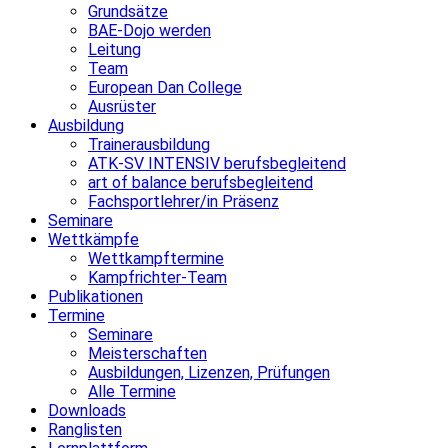
Grundsätze
BAE-Dojo werden
Leitung
Team
European Dan College
Ausrüster
Ausbildung
Trainerausbildung
ATK-SV INTENSIV berufsbegleitend
art of balance berufsbegleitend
Fachsportlehrer/in Präsenz
Seminare
Wettkämpfe
Wettkampftermine
Kampfrichter-Team
Publikationen
Termine
Seminare
Meisterschaften
Ausbildungen, Lizenzen, Prüfungen
Alle Termine
Downloads
Ranglisten