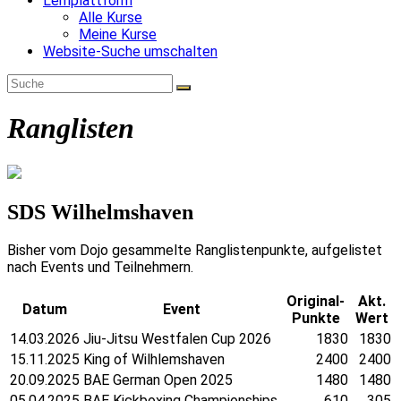
Lernplattform
Alle Kurse
Meine Kurse
Website-Suche umschalten
Ranglisten
SDS Wilhelmshaven
Bisher vom Dojo gesammelte Ranglistenpunkte, aufgelistet
nach Events und Teilnehmern.
Original-
Akt.
Datum
Event
Punkte
Wert
14.03.2026
Jiu-Jitsu Westfalen Cup 2026
1830
1830
15.11.2025
King of Wilhlemshaven
2400
2400
20.09.2025
BAE German Open 2025
1480
1480
05.04.2025
BAE Kickboxing Championships
610
305