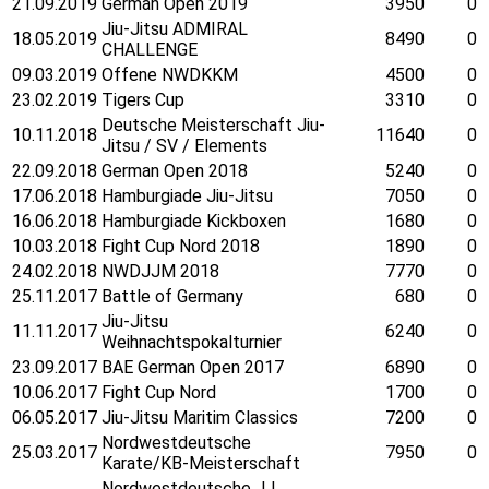
21.09.2019
German Open 2019
3950
0
Jiu-Jitsu ADMIRAL
18.05.2019
8490
0
CHALLENGE
09.03.2019
Offene NWDKKM
4500
0
23.02.2019
Tigers Cup
3310
0
Deutsche Meisterschaft Jiu-
10.11.2018
11640
0
Jitsu / SV / Elements
22.09.2018
German Open 2018
5240
0
17.06.2018
Hamburgiade Jiu-Jitsu
7050
0
16.06.2018
Hamburgiade Kickboxen
1680
0
10.03.2018
Fight Cup Nord 2018
1890
0
24.02.2018
NWDJJM 2018
7770
0
25.11.2017
Battle of Germany
680
0
Jiu-Jitsu
11.11.2017
6240
0
Weihnachtspokalturnier
23.09.2017
BAE German Open 2017
6890
0
10.06.2017
Fight Cup Nord
1700
0
06.05.2017
Jiu-Jitsu Maritim Classics
7200
0
Nordwestdeutsche
25.03.2017
7950
0
Karate/KB-Meisterschaft
Nordwestdeutsche JJ