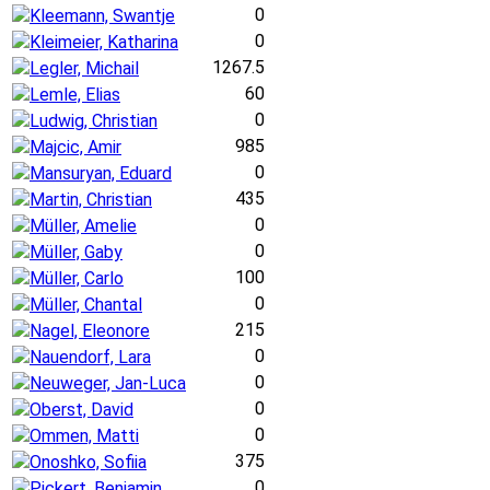
0
Kleemann, Swantje
0
Kleimeier, Katharina
1267.5
Legler, Michail
60
Lemle, Elias
0
Ludwig, Christian
985
Majcic, Amir
0
Mansuryan, Eduard
435
Martin, Christian
0
Müller, Amelie
0
Müller, Gaby
100
Müller, Carlo
0
Müller, Chantal
215
Nagel, Eleonore
0
Nauendorf, Lara
0
Neuweger, Jan-Luca
0
Oberst, David
0
Ommen, Matti
375
Onoshko, Sofiia
0
Pickert, Benjamin