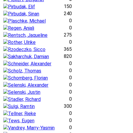
150
Pirbudak, Elif
240
Pirbudak, Sinan
0
Plaschke, Michael
0
Regen, Anjali
275
Rentsch, Jaqueline
0
Rother, Ulrike
365
Rzodeczko, Sicco
820
Sakharchuk, Damian
0
Schneider, Alexander
0
Scholz, Thomas
0
Schomberg, Florian
0
Selenski, Alexander
0
Selenski, Justin
0
Stadler, Richard
300
Sulgi, Ramtin
0
Tellner, Rieke
0
Tews, Eugen
0
Vandrey, Marry-Yasmin