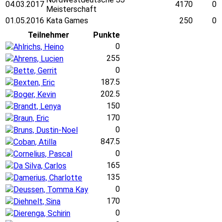
04.03.2017
4170
0
Meisterschaft
01.05.2016
Kata Games
250
0
Teilnehmer
Punkte
0
Ahlrichs, Heino
255
Ahrens, Lucien
0
Bette, Gerrit
187.5
Bexten, Eric
202.5
Boger, Kevin
150
Brandt, Lenya
170
Braun, Eric
0
Bruns, Dustin-Noel
847.5
Coban, Atilla
0
Cornelius, Pascal
165
Da Silva, Carlos
135
Damerius, Charlotte
0
Deussen, Tomma Kay
170
Diehnelt, Sina
0
Dierenga, Schirin