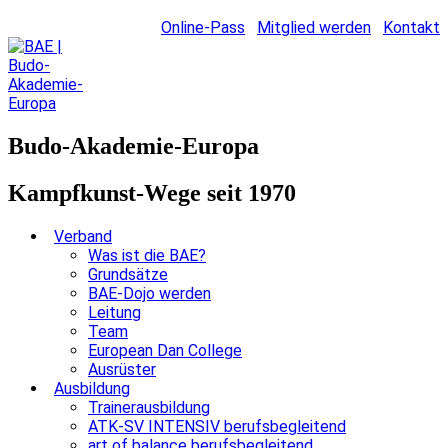
Online-Pass
Mitglied werden
Kontakt
Budo-Akademie-Europa
Kampfkunst-Wege seit 1970
Verband
Was ist die BAE?
Grundsätze
BAE-Dojo werden
Leitung
Team
European Dan College
Ausrüster
Ausbildung
Trainerausbildung
ATK-SV INTENSIV berufsbegleitend
art of balance berufsbegleitend