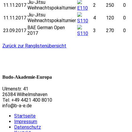
Jiu-Jitsu
11.11.2017
2
250
0
Weihnachtspokalturnier
E110
Jiu-Jitsu
11.11.2017
4
120
0
Weihnachtspokalturnier
S110
BAE German Open
23.09.2017
3
270
0
2017
S110
Zurück zur Ranglistenübersicht
Budo-Akademie-Europa
Ulmenstr. 41
26384 Wilhelmshaven
Tel. +49 4421 400 8010
info@b-a-e.de
Startseite
Impressum
Datenschutz