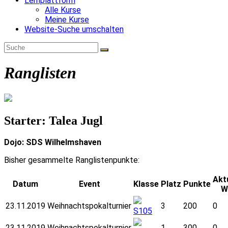
Lernplattform
Alle Kurse
Meine Kurse
Website-Suche umschalten
Ranglisten
Starter: Talea Jugl
Dojo: SDS Wilhelmshaven
Bisher gesammelte Ranglistenpunkte:
Akt
Datum
Event
Klasse
Platz
Punkte
W
23.11.2019
Weihnachtspokalturnier
3
200
0
S105
23.11.2019
Weihnachtspokalturnier
1
300
0