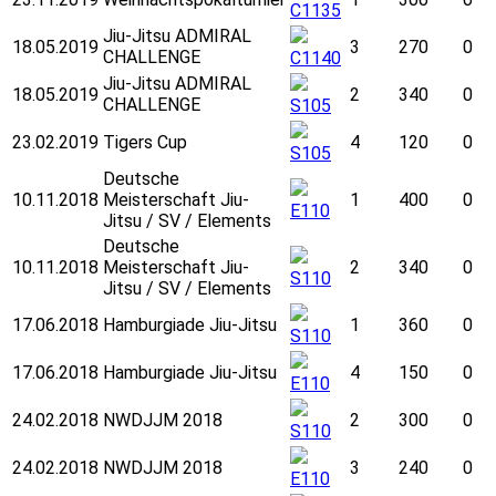
C1135
Jiu-Jitsu ADMIRAL
18.05.2019
3
270
0
CHALLENGE
C1140
Jiu-Jitsu ADMIRAL
18.05.2019
2
340
0
CHALLENGE
S105
23.02.2019
Tigers Cup
4
120
0
S105
Deutsche
10.11.2018
Meisterschaft Jiu-
1
400
0
E110
Jitsu / SV / Elements
Deutsche
10.11.2018
Meisterschaft Jiu-
2
340
0
S110
Jitsu / SV / Elements
17.06.2018
Hamburgiade Jiu-Jitsu
1
360
0
S110
17.06.2018
Hamburgiade Jiu-Jitsu
4
150
0
E110
24.02.2018
NWDJJM 2018
2
300
0
S110
24.02.2018
NWDJJM 2018
3
240
0
E110