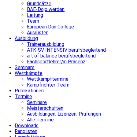
Grundsätze
BAE-Dojo werden
Leitung
Team
European Dan College
Ausrüster
Ausbildung
Trainerausbildung
ATK-SV INTENSIV berufsbegleitend
art of balance berufsbegleitend
Fachsportlehrer/in Präsenz
Seminare
Wettkämpfe
Wettkampftermine
Kampfrichter-Team
Publikationen
Termine
Seminare
Meisterschaften
Ausbildungen, Lizenzen, Prüfungen
Alle Termine
Downloads
Ranglisten