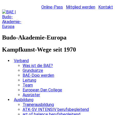
Online-Pass
Mitglied werden
Kontakt
Budo-Akademie-Europa
Kampfkunst-Wege seit 1970
Verband
Was ist die BAE?
Grundsätze
BAE-Dojo werden
Leitung
Team
European Dan College
Ausrüster
Ausbildung
Trainerausbildung
ATK-SV INTENSIV berufsbegleitend
art of balance berufsbegleitend