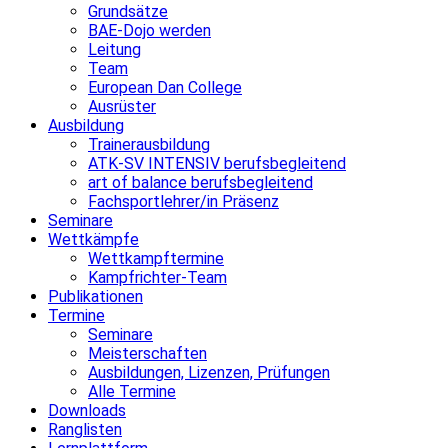
Grundsätze
BAE-Dojo werden
Leitung
Team
European Dan College
Ausrüster
Ausbildung
Trainerausbildung
ATK-SV INTENSIV berufsbegleitend
art of balance berufsbegleitend
Fachsportlehrer/in Präsenz
Seminare
Wettkämpfe
Wettkampftermine
Kampfrichter-Team
Publikationen
Termine
Seminare
Meisterschaften
Ausbildungen, Lizenzen, Prüfungen
Alle Termine
Downloads
Ranglisten