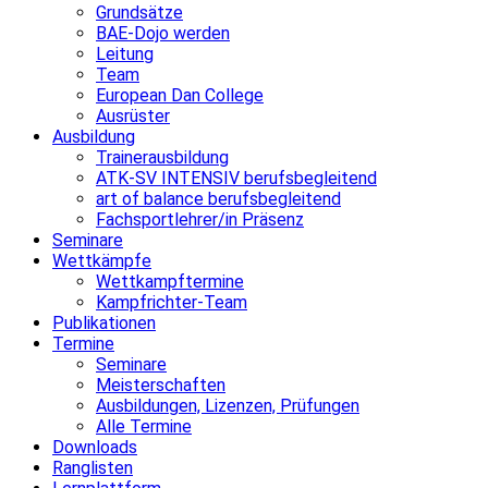
Grundsätze
BAE-Dojo werden
Leitung
Team
European Dan College
Ausrüster
Ausbildung
Trainerausbildung
ATK-SV INTENSIV berufsbegleitend
art of balance berufsbegleitend
Fachsportlehrer/in Präsenz
Seminare
Wettkämpfe
Wettkampftermine
Kampfrichter-Team
Publikationen
Termine
Seminare
Meisterschaften
Ausbildungen, Lizenzen, Prüfungen
Alle Termine
Downloads
Ranglisten