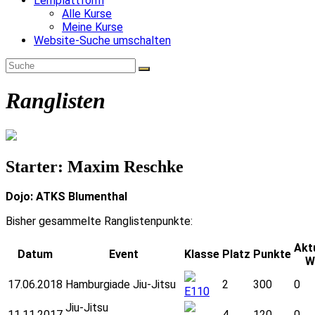
Lernplattform
Alle Kurse
Meine Kurse
Website-Suche umschalten
Ranglisten
Starter: Maxim Reschke
Dojo: ATKS Blumenthal
Bisher gesammelte Ranglistenpunkte:
Akt
Datum
Event
Klasse
Platz
Punkte
W
17.06.2018
Hamburgiade Jiu-Jitsu
2
300
0
E110
Jiu-Jitsu
11.11.2017
4
120
0