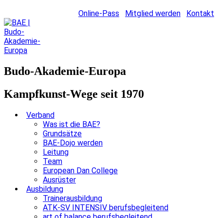
Online-Pass
Mitglied werden
Kontakt
Budo-Akademie-Europa
Kampfkunst-Wege seit 1970
Verband
Was ist die BAE?
Grundsätze
BAE-Dojo werden
Leitung
Team
European Dan College
Ausrüster
Ausbildung
Trainerausbildung
ATK-SV INTENSIV berufsbegleitend
art of balance berufsbegleitend