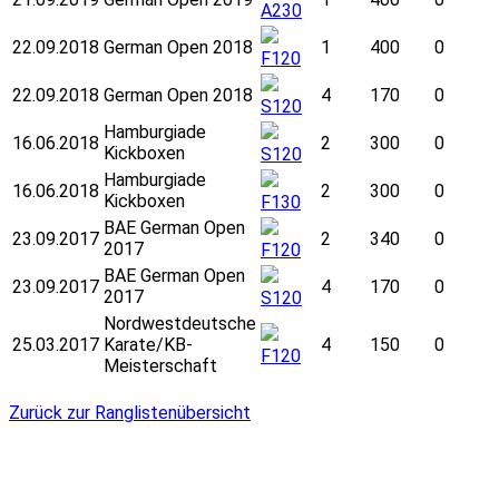
A230
22.09.2018
German Open 2018
1
400
0
F120
22.09.2018
German Open 2018
4
170
0
S120
Hamburgiade
16.06.2018
2
300
0
Kickboxen
S120
Hamburgiade
16.06.2018
2
300
0
Kickboxen
F130
BAE German Open
23.09.2017
2
340
0
2017
F120
BAE German Open
23.09.2017
4
170
0
2017
S120
Nordwestdeutsche
25.03.2017
Karate/KB-
4
150
0
F120
Meisterschaft
Zurück zur Ranglistenübersicht