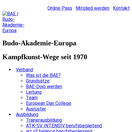
Online-Pass
Mitglied werden
Kontakt
Budo-Akademie-Europa
Kampfkunst-Wege seit 1970
Verband
Was ist die BAE?
Grundsätze
BAE-Dojo werden
Leitung
Team
European Dan College
Ausrüster
Ausbildung
Trainerausbildung
ATK-SV INTENSIV berufsbegleitend
art of balance berufsbegleitend