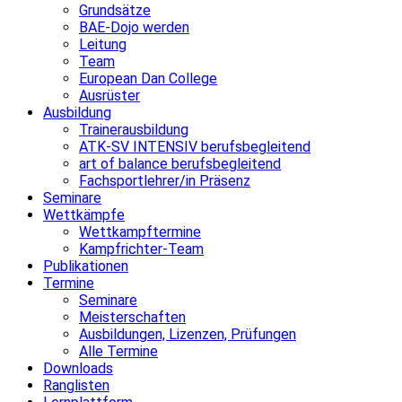
Grundsätze
BAE-Dojo werden
Leitung
Team
European Dan College
Ausrüster
Ausbildung
Trainerausbildung
ATK-SV INTENSIV berufsbegleitend
art of balance berufsbegleitend
Fachsportlehrer/in Präsenz
Seminare
Wettkämpfe
Wettkampftermine
Kampfrichter-Team
Publikationen
Termine
Seminare
Meisterschaften
Ausbildungen, Lizenzen, Prüfungen
Alle Termine
Downloads
Ranglisten