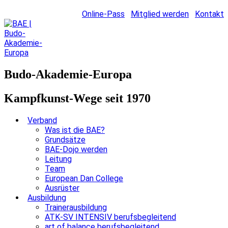
Online-Pass
Mitglied werden
Kontakt
Budo-Akademie-Europa
Kampfkunst-Wege seit 1970
Verband
Was ist die BAE?
Grundsätze
BAE-Dojo werden
Leitung
Team
European Dan College
Ausrüster
Ausbildung
Trainerausbildung
ATK-SV INTENSIV berufsbegleitend
art of balance berufsbegleitend