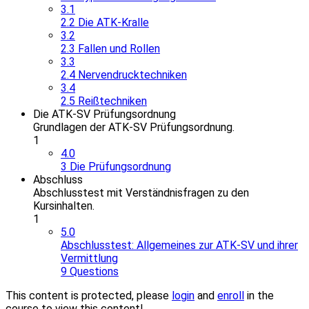
3.1
2.2 Die ATK-Kralle
3.2
2.3 Fallen und Rollen
3.3
2.4 Nervendrucktechniken
3.4
2.5 Reißtechniken
Die ATK-SV Prüfungsordnung
Grundlagen der ATK-SV Prüfungsordnung.
1
4.0
3 Die Prüfungsordnung
Abschluss
Abschlusstest mit Verständnisfragen zu den
Kursinhalten.
1
5.0
Abschlusstest: Allgemeines zur ATK-SV und ihrer
Vermittlung
9 Questions
This content is protected, please
login
and
enroll
in the
course to view this content!