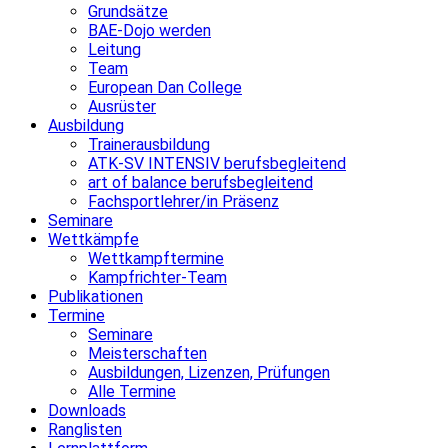
Grundsätze
BAE-Dojo werden
Leitung
Team
European Dan College
Ausrüster
Ausbildung
Trainerausbildung
ATK-SV INTENSIV berufsbegleitend
art of balance berufsbegleitend
Fachsportlehrer/in Präsenz
Seminare
Wettkämpfe
Wettkampftermine
Kampfrichter-Team
Publikationen
Termine
Seminare
Meisterschaften
Ausbildungen, Lizenzen, Prüfungen
Alle Termine
Downloads
Ranglisten