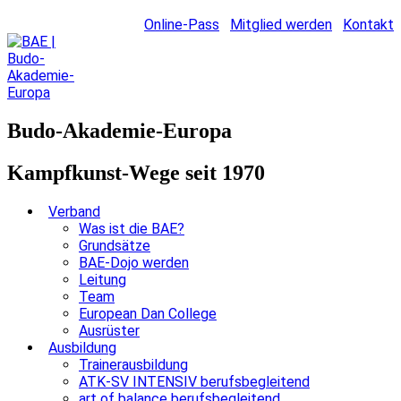
Online-Pass
Mitglied werden
Kontakt
Budo-Akademie-Europa
Kampfkunst-Wege seit 1970
Verband
Was ist die BAE?
Grundsätze
BAE-Dojo werden
Leitung
Team
European Dan College
Ausrüster
Ausbildung
Trainerausbildung
ATK-SV INTENSIV berufsbegleitend
art of balance berufsbegleitend