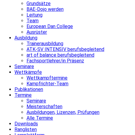
Grundsätze
BAE-Dojo werden
Leitung
Team
European Dan College
Ausrüster
Ausbildung
Trainerausbildung
ATK-SV INTENSIV berufsbegleitend
art of balance berufsbegleitend
Fachsportlehrer/in Präsenz
Seminare
Wettkämpfe
Wettkampftermine
Kampfrichter-Team
Publikationen
Termine
Seminare
Meisterschaften
Ausbildungen, Lizenzen, Prüfungen
Alle Termine
Downloads
Ranglisten