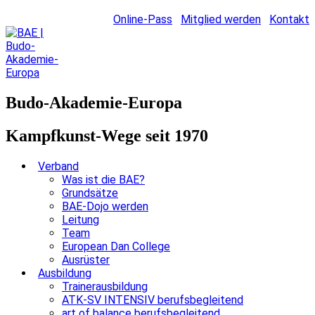
Online-Pass
Mitglied werden
Kontakt
Budo-Akademie-Europa
Kampfkunst-Wege seit 1970
Verband
Was ist die BAE?
Grundsätze
BAE-Dojo werden
Leitung
Team
European Dan College
Ausrüster
Ausbildung
Trainerausbildung
ATK-SV INTENSIV berufsbegleitend
art of balance berufsbegleitend