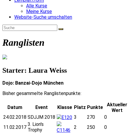
Lernplattform
Alle Kurse
Meine Kurse
Website-Suche umschalten
Ranglisten
Starter: Laura Weiss
Dojo: Banzai-Dojo München
Bisher gesammelte Ranglistenpunkte:
Aktueller
Datum
Event
Klasse
Platz
Punkte
Wert
24.02.2018
SDJJM 2018
3
270
0
E120
3. Lion's
11.02.2017
2
250
0
Trophy
C1146