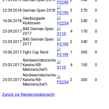
P2299
22.09.2018
German Open 2018
3
270
0
P2199
Hamburgiade
16.06.2018
3
240
0
Kickboxen
P2254
BAE German Open
23.09.2017
4
170
0
2017
S110
BAE German Open
23.09.2017
2
340
0
2017
P2199
10.06.2017
Fight Cup Nord
1
300
0
P2199
Nordwestdeutsche
25.03.2017
Karate/KB-
4
150
0
S110
Meisterschaft
Nordwestdeutsche
25.03.2017
Karate/KB-
2
300
0
P2254
Meisterschaft
Zurück zur Ranglistenübersicht