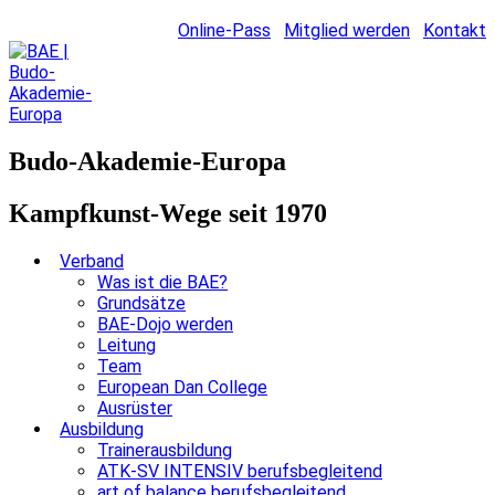
Online-Pass
Mitglied werden
Kontakt
Budo-Akademie-Europa
Kampfkunst-Wege seit 1970
Verband
Was ist die BAE?
Grundsätze
BAE-Dojo werden
Leitung
Team
European Dan College
Ausrüster
Ausbildung
Trainerausbildung
ATK-SV INTENSIV berufsbegleitend
art of balance berufsbegleitend