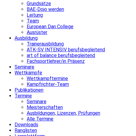
Grundsätze
BAE-Dojo werden
Leitung
Team
European Dan College
Ausrüster
Ausbildung
Trainerausbildung
ATK-SV INTENSIV berufsbegleitend
art of balance berufsbegleitend
Fachsportlehrer/in Präsenz
Seminare
Wettkämpfe
Wettkampftermine
Kampfrichter-Team
Publikationen
Termine
Seminare
Meisterschaften
Ausbildungen, Lizenzen, Prüfungen
Alle Termine
Downloads
Ranglisten