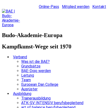
Online-Pass
Mitglied werden
Kontakt
Budo-Akademie-Europa
Kampfkunst-Wege seit 1970
Verband
Was ist die BAE?
Grundsätze
BAE-Dojo werden
Leitung
Team
European Dan College
Ausrüster
Ausbildung
Trainerausbildung
ATK-SV INTENSIV berufsbegleitend
art of balance berufsbegleitend