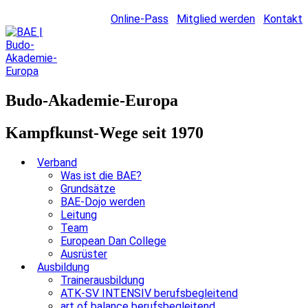
Online-Pass
Mitglied werden
Kontakt
Budo-Akademie-Europa
Kampfkunst-Wege seit 1970
Verband
Was ist die BAE?
Grundsätze
BAE-Dojo werden
Leitung
Team
European Dan College
Ausrüster
Ausbildung
Trainerausbildung
ATK-SV INTENSIV berufsbegleitend
art of balance berufsbegleitend