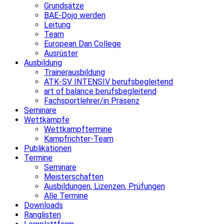
Grundsätze
BAE-Dojo werden
Leitung
Team
European Dan College
Ausrüster
Ausbildung
Trainerausbildung
ATK-SV INTENSIV berufsbegleitend
art of balance berufsbegleitend
Fachsportlehrer/in Präsenz
Seminare
Wettkämpfe
Wettkampftermine
Kampfrichter-Team
Publikationen
Termine
Seminare
Meisterschaften
Ausbildungen, Lizenzen, Prüfungen
Alle Termine
Downloads
Ranglisten