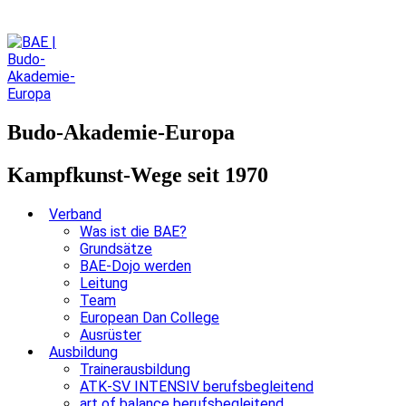
Budo-Akademie-Europa
Kampfkunst-Wege seit 1970
Verband
Was ist die BAE?
Grundsätze
BAE-Dojo werden
Leitung
Team
European Dan College
Ausrüster
Ausbildung
Trainerausbildung
ATK-SV INTENSIV berufsbegleitend
art of balance berufsbegleitend