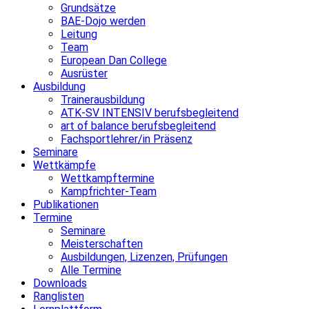
Grundsätze
BAE-Dojo werden
Leitung
Team
European Dan College
Ausrüster
Ausbildung
Trainerausbildung
ATK-SV INTENSIV berufsbegleitend
art of balance berufsbegleitend
Fachsportlehrer/in Präsenz
Seminare
Wettkämpfe
Wettkampftermine
Kampfrichter-Team
Publikationen
Termine
Seminare
Meisterschaften
Ausbildungen, Lizenzen, Prüfungen
Alle Termine
Downloads
Ranglisten