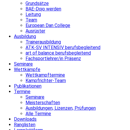
Grundsätze
BAE-Dojo werden
Leitung
Team
European Dan College
Ausrüster
Ausbildung
Trainerausbildung
ATK-SV INTENSIV berufsbegleitend
art of balance berufsbegleitend
Fachsportlehrer/in Präsenz
Seminare
Wettkämpfe
Wettkampftermine
Kampfrichter-Team
Publikationen
Termine
Seminare
Meisterschaften
Ausbildungen, Lizenzen, Prüfungen
Alle Termine
Downloads
Ranglisten