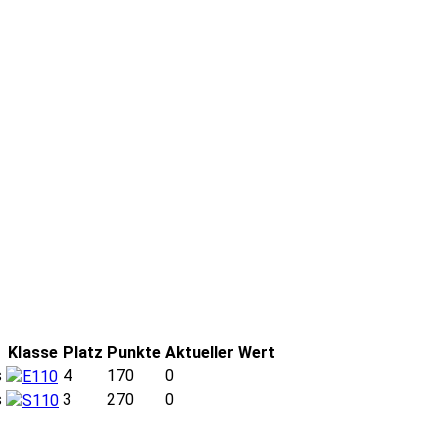
Klasse
Platz
Punkte
Aktueller Wert
s
4
170
0
E110
s
3
270
0
S110