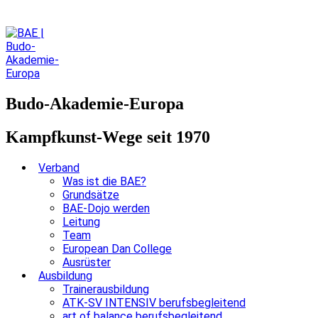
Budo-Akademie-Europa
Kampfkunst-Wege seit 1970
Verband
Was ist die BAE?
Grundsätze
BAE-Dojo werden
Leitung
Team
European Dan College
Ausrüster
Ausbildung
Trainerausbildung
ATK-SV INTENSIV berufsbegleitend
art of balance berufsbegleitend