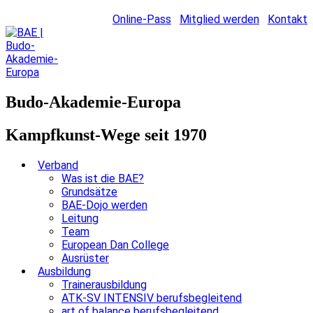
Online-Pass
Mitglied werden
Kontakt
Budo-Akademie-Europa
Kampfkunst-Wege seit 1970
Verband
Was ist die BAE?
Grundsätze
BAE-Dojo werden
Leitung
Team
European Dan College
Ausrüster
Ausbildung
Trainerausbildung
ATK-SV INTENSIV berufsbegleitend
art of balance berufsbegleitend