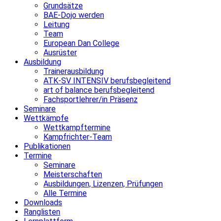
Grundsätze
BAE-Dojo werden
Leitung
Team
European Dan College
Ausrüster
Ausbildung
Trainerausbildung
ATK-SV INTENSIV berufsbegleitend
art of balance berufsbegleitend
Fachsportlehrer/in Präsenz
Seminare
Wettkämpfe
Wettkampftermine
Kampfrichter-Team
Publikationen
Termine
Seminare
Meisterschaften
Ausbildungen, Lizenzen, Prüfungen
Alle Termine
Downloads
Ranglisten