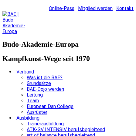
Online-Pass
Mitglied werden
Kontakt
Budo-Akademie-Europa
Kampfkunst-Wege seit 1970
Verband
Was ist die BAE?
Grundsätze
BAE-Dojo werden
Leitung
Team
European Dan College
Ausrüster
Ausbildung
Trainerausbildung
ATK-SV INTENSIV berufsbegleitend
art of balance berufsbegleitend