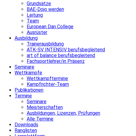
Grundsätze
BAE-Dojo werden
Leitung
Team
European Dan College
Ausrüster
Ausbildung
Trainerausbildung
ATK-SV INTENSIV berufsbegleitend
art of balance berufsbegleitend
Fachsportlehrer/in Präsenz
Seminare
Wettkämpfe
Wettkampftermine
Kampfrichter-Team
Publikationen
Termine
Seminare
Meisterschaften
Ausbildungen, Lizenzen, Prüfungen
Alle Termine
Downloads
Ranglisten