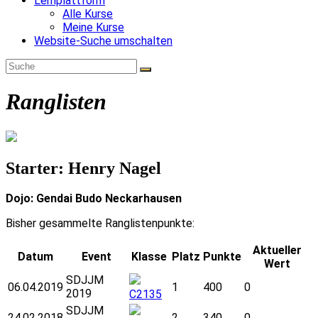
Lernplattform
Alle Kurse
Meine Kurse
Website-Suche umschalten
Ranglisten
Starter: Henry Nagel
Dojo: Gendai Budo Neckarhausen
Bisher gesammelte Ranglistenpunkte:
Aktueller
Datum
Event
Klasse
Platz
Punkte
Wert
SDJJM
06.04.2019
1
400
0
2019
C2135
SDJJM
24.02.2018
2
340
0