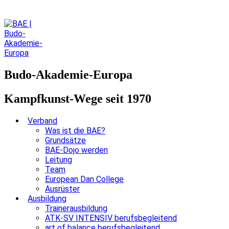
Budo-Akademie-Europa
Kampfkunst-Wege seit 1970
Verband
Was ist die BAE?
Grundsätze
BAE-Dojo werden
Leitung
Team
European Dan College
Ausrüster
Ausbildung
Trainerausbildung
ATK-SV INTENSIV berufsbegleitend
art of balance berufsbegleitend