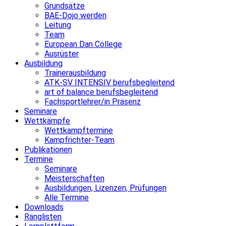
Grundsätze
BAE-Dojo werden
Leitung
Team
European Dan College
Ausrüster
Ausbildung
Trainerausbildung
ATK-SV INTENSIV berufsbegleitend
art of balance berufsbegleitend
Fachsportlehrer/in Präsenz
Seminare
Wettkämpfe
Wettkampftermine
Kampfrichter-Team
Publikationen
Termine
Seminare
Meisterschaften
Ausbildungen, Lizenzen, Prüfungen
Alle Termine
Downloads
Ranglisten