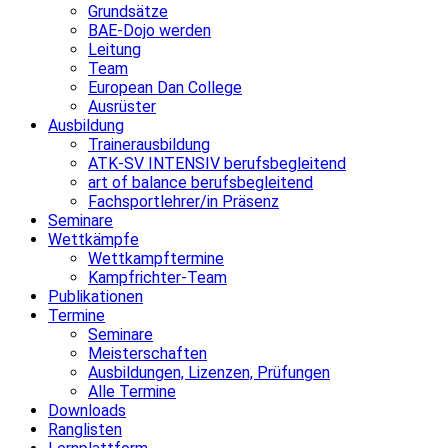
Grundsätze
BAE-Dojo werden
Leitung
Team
European Dan College
Ausrüster
Ausbildung
Trainerausbildung
ATK-SV INTENSIV berufsbegleitend
art of balance berufsbegleitend
Fachsportlehrer/in Präsenz
Seminare
Wettkämpfe
Wettkampftermine
Kampfrichter-Team
Publikationen
Termine
Seminare
Meisterschaften
Ausbildungen, Lizenzen, Prüfungen
Alle Termine
Downloads
Ranglisten