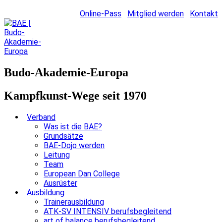
Online-Pass
Mitglied werden
Kontakt
Budo-Akademie-Europa
Kampfkunst-Wege seit 1970
Verband
Was ist die BAE?
Grundsätze
BAE-Dojo werden
Leitung
Team
European Dan College
Ausrüster
Ausbildung
Trainerausbildung
ATK-SV INTENSIV berufsbegleitend
art of balance berufsbegleitend