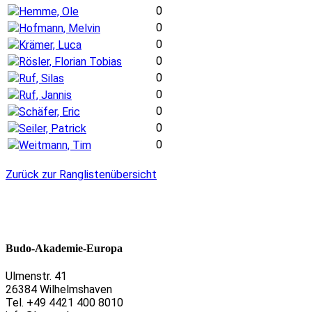
0
Hemme, Ole
0
Hofmann, Melvin
0
Krämer, Luca
0
Rösler, Florian Tobias
0
Ruf, Silas
0
Ruf, Jannis
0
Schäfer, Eric
0
Seiler, Patrick
0
Weitmann, Tim
Zurück zur Ranglistenübersicht
Budo-Akademie-Europa
Ulmenstr. 41
26384 Wilhelmshaven
Tel. +49 4421 400 8010