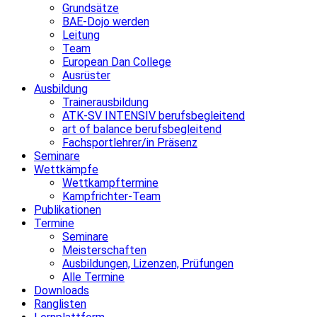
Grundsätze
BAE-Dojo werden
Leitung
Team
European Dan College
Ausrüster
Ausbildung
Trainerausbildung
ATK-SV INTENSIV berufsbegleitend
art of balance berufsbegleitend
Fachsportlehrer/in Präsenz
Seminare
Wettkämpfe
Wettkampftermine
Kampfrichter-Team
Publikationen
Termine
Seminare
Meisterschaften
Ausbildungen, Lizenzen, Prüfungen
Alle Termine
Downloads
Ranglisten