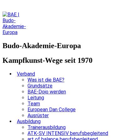
Budo-Akademie-Europa
Kampfkunst-Wege seit 1970
Verband
Was ist die BAE?
Grundsätze
BAE-Dojo werden
Leitung
Team
European Dan College
Ausrüster
Ausbildung
Trainerausbildung
ATK-SV INTENSIV berufsbegleitend
art of balance berufsbegleitend