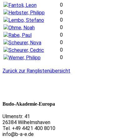
0
Fantoli, Leon
0
Herbster, Philipp
0
Lembo, Stefano
0
Ohme, Noah
0
Rabe, Paul
0
Scheurer, Nova
0
Scheurer, Cedric
0
Werner, Philipp
Zurück zur Ranglistenübersicht
Budo-Akademie-Europa
Ulmenstr. 41
26384 Wilhelmshaven
Tel. +49 4421 400 8010
info@b-a-e.de