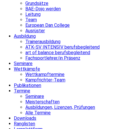
Grundsätze
BAE-Dojo werden
Leitung
Team
European Dan College
Ausrüster
Ausbildung
Trainerausbildung
ATK-SV INTENSIV berufsbegleitend
art of balance berufsbegleitend
Fachsportlehrer/in Präsenz
Seminare
Wettkämpfe
Wettkampftermine
Kampfrichter-Team
Publikationen
Termine
Seminare
Meisterschaften
Ausbildungen, Lizenzen, Prüfungen
Alle Termine
Downloads
Ranglisten