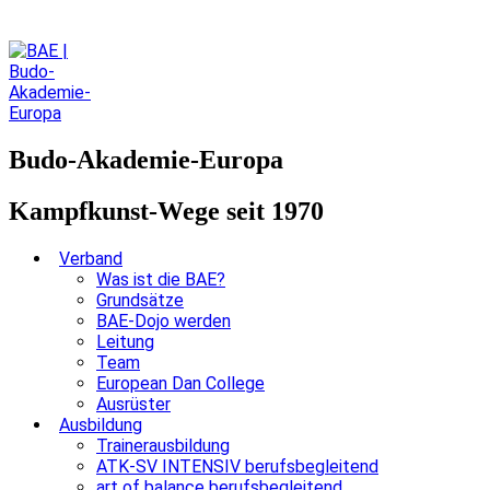
Budo-Akademie-Europa
Kampfkunst-Wege seit 1970
Verband
Was ist die BAE?
Grundsätze
BAE-Dojo werden
Leitung
Team
European Dan College
Ausrüster
Ausbildung
Trainerausbildung
ATK-SV INTENSIV berufsbegleitend
art of balance berufsbegleitend