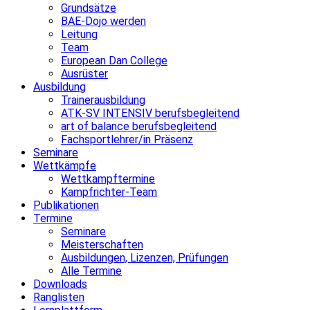
Grundsätze
BAE-Dojo werden
Leitung
Team
European Dan College
Ausrüster
Ausbildung
Trainerausbildung
ATK-SV INTENSIV berufsbegleitend
art of balance berufsbegleitend
Fachsportlehrer/in Präsenz
Seminare
Wettkämpfe
Wettkampftermine
Kampfrichter-Team
Publikationen
Termine
Seminare
Meisterschaften
Ausbildungen, Lizenzen, Prüfungen
Alle Termine
Downloads
Ranglisten