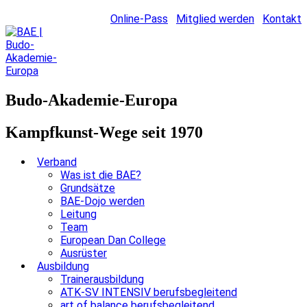
Online-Pass
Mitglied werden
Kontakt
Budo-Akademie-Europa
Kampfkunst-Wege seit 1970
Verband
Was ist die BAE?
Grundsätze
BAE-Dojo werden
Leitung
Team
European Dan College
Ausrüster
Ausbildung
Trainerausbildung
ATK-SV INTENSIV berufsbegleitend
art of balance berufsbegleitend