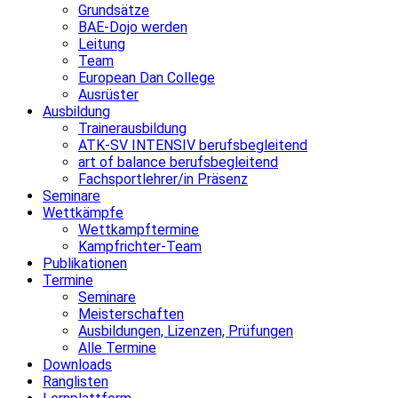
Grundsätze
BAE-Dojo werden
Leitung
Team
European Dan College
Ausrüster
Ausbildung
Trainerausbildung
ATK-SV INTENSIV berufsbegleitend
art of balance berufsbegleitend
Fachsportlehrer/in Präsenz
Seminare
Wettkämpfe
Wettkampftermine
Kampfrichter-Team
Publikationen
Termine
Seminare
Meisterschaften
Ausbildungen, Lizenzen, Prüfungen
Alle Termine
Downloads
Ranglisten