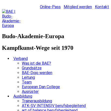
Online-Pass
Mitglied werden
Kontakt
Budo-Akademie-Europa
Kampfkunst-Wege seit 1970
Verband
Was ist die BAE?
Grundsätze
BAE-Dojo werden
Leitung
Team
European Dan College
Ausrüster
Ausbildung
Trainerausbildung
ATK-SV INTENSIV berufsbegleitend
art of balance berufsbegleitend