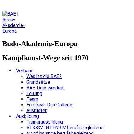
Budo-Akademie-Europa
Kampfkunst-Wege seit 1970
Verband
Was ist die BAE?
Grundsätze
BAE-Dojo werden
Leitung
Team
European Dan College
Ausrüster
Ausbildung
Trainerausbildung
ATK-SV INTENSIV berufsbegleitend
art of balance berufsbegleitend