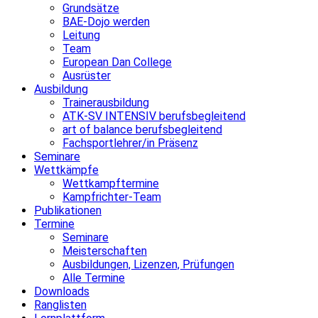
Grundsätze
BAE-Dojo werden
Leitung
Team
European Dan College
Ausrüster
Ausbildung
Trainerausbildung
ATK-SV INTENSIV berufsbegleitend
art of balance berufsbegleitend
Fachsportlehrer/in Präsenz
Seminare
Wettkämpfe
Wettkampftermine
Kampfrichter-Team
Publikationen
Termine
Seminare
Meisterschaften
Ausbildungen, Lizenzen, Prüfungen
Alle Termine
Downloads
Ranglisten