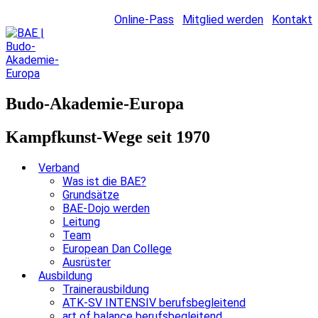
Online-Pass
Mitglied werden
Kontakt
Budo-Akademie-Europa
Kampfkunst-Wege seit 1970
Verband
Was ist die BAE?
Grundsätze
BAE-Dojo werden
Leitung
Team
European Dan College
Ausrüster
Ausbildung
Trainerausbildung
ATK-SV INTENSIV berufsbegleitend
art of balance berufsbegleitend