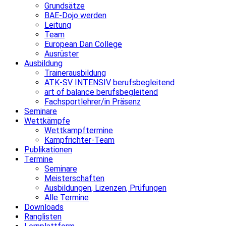
Grundsätze
BAE-Dojo werden
Leitung
Team
European Dan College
Ausrüster
Ausbildung
Trainerausbildung
ATK-SV INTENSIV berufsbegleitend
art of balance berufsbegleitend
Fachsportlehrer/in Präsenz
Seminare
Wettkämpfe
Wettkampftermine
Kampfrichter-Team
Publikationen
Termine
Seminare
Meisterschaften
Ausbildungen, Lizenzen, Prüfungen
Alle Termine
Downloads
Ranglisten