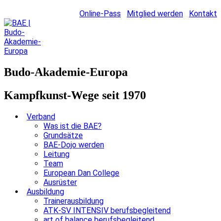
Online-Pass
Mitglied werden
Kontakt
Budo-Akademie-Europa
Kampfkunst-Wege seit 1970
Verband
Was ist die BAE?
Grundsätze
BAE-Dojo werden
Leitung
Team
European Dan College
Ausrüster
Ausbildung
Trainerausbildung
ATK-SV INTENSIV berufsbegleitend
art of balance berufsbegleitend